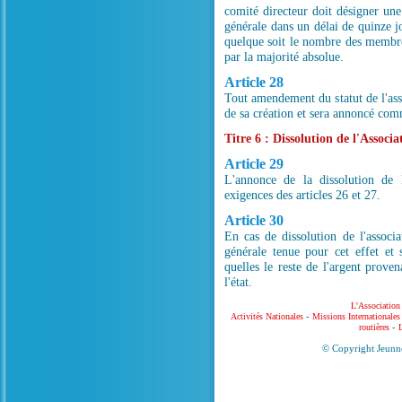
comité directeur doit désigner un
générale dans un délai de quinze j
quelque soit le nombre des membres
par la majorité absolue.
Article 28
Tout amendement du statut de l'as
de sa création et sera annoncé comme
Titre 6 : Dissolution de l'Associa
Article 29
L'annonce de la dissolution de l'
exigences des articles 26 et 27.
Article 30
En cas de dissolution de l'associa
générale tenue pour cet effet et
quelles le reste de l'argent proven
l'état.
L'Association
-
Activités Nationales
Missions Internationales
-
routières
L
© Copyright Jeunne