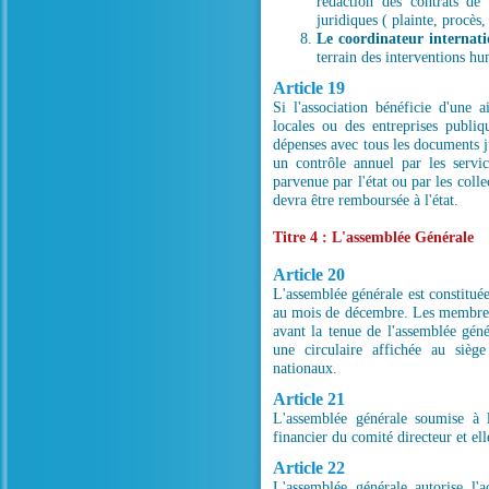
rédaction des contrats de 
juridiques ( plainte, procès
Le coordinateur internati
terrain des interventions hu
Article 19
Si l'association bénéficie d'une a
locales ou des entreprises publiq
dépenses avec tous les documents ju
un contrôle annuel par les servi
parvenue par l'état ou par les coll
devra être remboursée à l'état.
Titre 4 : L'assemblée Générale
Article 20
L'assemblée générale est constitué
au mois de décembre. Les membres
avant la tenue de l'assemblée gén
une circulaire affichée au siège
nationaux.
Article 21
L'assemblée générale soumise à l
financier du comité directeur et elle
Article 22
L'assemblée générale autorise l'a