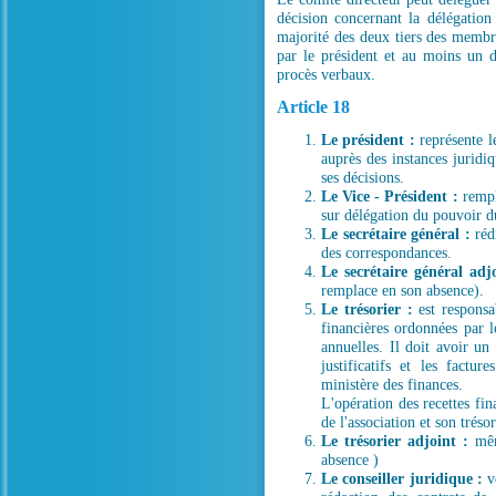
décision concernant la délégation
majorité des deux tiers des membres
par le président et au moins un d
procès verbaux.
Article 18
Le président :
représente le
auprès des instances juridiq
ses décisions.
Le Vice - Président :
rempla
sur délégation du pouvoir d
Le secrétaire général :
rédi
des correspondances.
Le secrétaire général adjo
remplace en son absence).
Le trésorier :
est responsab
financières ordonnées par l
annuelles. Il doit avoir un
justificatifs et les factu
ministère des finances.
L'opération des recettes fin
de l'association et son trésor
Le trésorier adjoint :
même
absence )
Le conseiller juridique :
ve