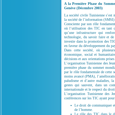
A la Première Phase du Sommet
Genève (Décembre 2003)
La société civile Tunisienne s’es
la société de l’information (SMSI
Consciente par son rôle fondament
où l’utilisation des TIC en tant 
qu’une infrastructure qui renfo
technologie, du savoir faire et de
investie dans la promotion des TI
en faveur du développement du pa
Dans cette société, où plusieu
économique, social et humanitaire
décisions et aux orientations prises
L’organisation Tunisienne des Jeun
première phase du sommet mondial
par le rôle fondamentale de cette s
moins avancé (PMA), l’amélioration
paludisme et d’autre maladies, la 
gestes qui sauvent, dans un con
internationale et le respect du droi
L’organisation Tunisienne des Je
conférences sur les TIC ayant pour
Le droit de communiquer et
de l’homme.
Le rôle des TIC dans le dé