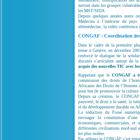
humanitaire, multiplication des a
surtout dans les groupes vulnérabl
les MST/SIDA.
Depuis quelques années notre or
Médecins à l’intérieur du pays
télémédecine, la vidéo conférence e
CONGAF : Coordination des
Dans le cadre de la première ph
tenue à Genève, en décembre 200
renforcé le dialogue de la solida
discutés s’articulent autour de l
acquis des nouvelles TIC avec les 
Rappelant que le
CONGAF a été
commission des droits de l’hom
Africains des Droits de l’Homme 
pour but de promouvoir la culture 
Depuis sa création, le CONGAF a
pauvreté, le droit à la santé, la lu
et du développement durable en Af
La réduction du Fossé numéri
envisager la constitution d’une
économiques, commerciales, et so
différentes civilisations nord-sud
les plus isolées.
Par ailleurs le CONGAF s’est enga