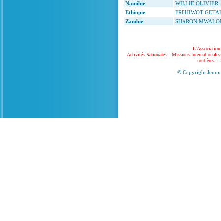
Namibie
WILLIE OLIVIER
Ethiopie
FREHIWOT GETA
Zambie
SHARON MWALO
L'Association
-
Activités Nationales
Missions Internationales
-
routières
L
© Copyright Jeunne