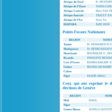
Afrique du Nord
Pr. MUSTA
Afrique de l’Ouest
NADIA CAM
Afrique Centrale
Mme NAN D
Afrique Australe
TRACEY N
Afrique de l’Est
None Yet
DIAPORA
PAPE DIOP
Points Focaux Nationaux
REGION
NOM 
Tunisie
Dr. MOHAMED EL
Madagascar
Dr. HENRI RANAI
Mauritanie
BOUBAKAR O ; MO
Rwanda
INNOCENT BENIN
Cote d’Ivoire
BAMBA BAKARY J
Guinee
BOUBACAR BARRY
Cabon
Niger
EKADE ABALI
Ceux qui ont exprimé le d
élections de Genève
REGION
NOM
Mali
HAWA
Niger
Guinee Bissau
AGNELO AUGUST