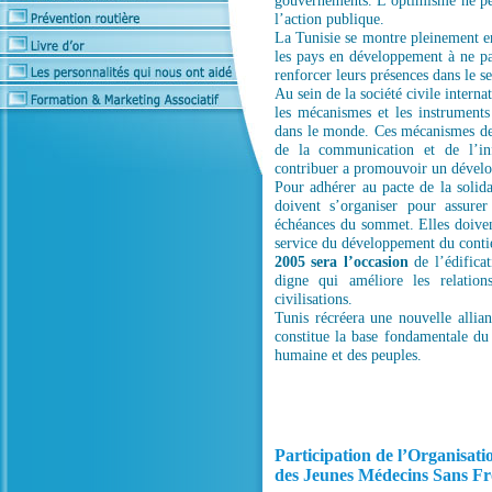
gouvernements. L’optimisme ne peu
l’action publique.
La Tunisie se montre pleinement e
les pays en développement à ne pas
renforcer leurs présences dans le 
Au sein de la société civile intern
les mécanismes et les instruments
dans le monde. Ces mécanismes de 
de la communication et de l’inf
contribuer a promouvoir un dévelop
Pour adhérer au pacte de la solid
doivent s’organiser pour assurer
échéances du sommet. Elles doiven
service du développement du contie
2005 sera l’occasion
de l’édificat
digne qui améliore les relation
civilisations.
Tunis récréera une nouvelle allian
constitue la base fondamentale du
humaine et des peuples.
Participation de l’Organisat
des Jeunes Médecins Sans Fr