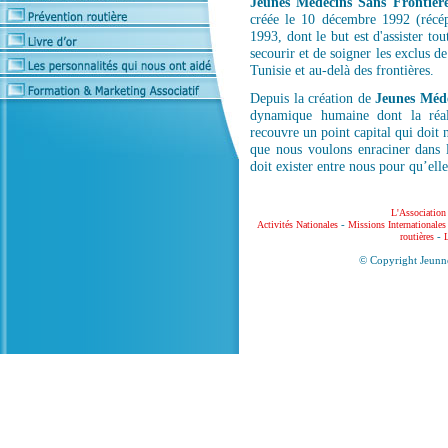
Jeunes Médecins Sans Frontière
créée le 10 décembre 1992 (récépi
1993, dont le but est d'assister to
secourir et de soigner les exclus d
Tunisie et au-delà des frontières.
Depuis la création de
Jeunes Méde
dynamique humaine dont la réali
recouvre un point capital qui doit n
que nous voulons enraciner dans l
doit exister entre nous pour qu’elle
L'Association
-
Activités Nationales
Missions Internationales
-
routières
L
© Copyright Jeunne