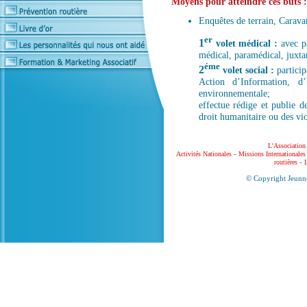
Moyens pour atteindre ces buts :
Enquêtes de terrain, Caravan
er
1
volet médical :
avec pa
médical, paramédical, juxt
éme
2
volet social :
particip
Action d’Information, d
environnementale;
effectue rédige et publie de
droit humanitaire ou des vio
L'Association
-
Activités Nationales
Missions Internationales
-
routières
L
© Copyright Jeunne